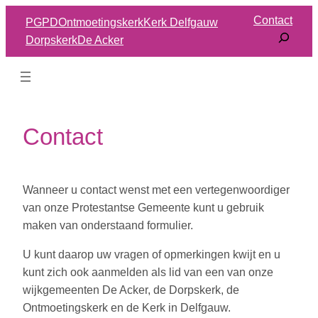
Ga
Contact
PGPD
Ontmoetingskerk
Kerk Delfgauw
naar
Dorpskerk
De Acker
de
inhoud
Contact
Wanneer u contact wenst met een vertegenwoordiger
van onze Protestantse Gemeente kunt u gebruik
maken van onderstaand formulier.
U kunt daarop uw vragen of opmerkingen kwijt en u
kunt zich ook aanmelden als lid van een van onze
wijkgemeenten De Acker, de Dorpskerk, de
Ontmoetingskerk en de Kerk in Delfgauw.