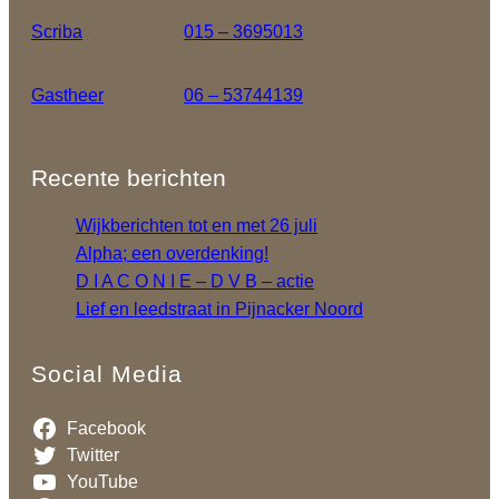
Scriba
015 – 3695013
Gastheer
06 – 53744139
Recente berichten
Wijkberichten tot en met 26 juli
Alpha; een overdenking!
D I A C O N I E – D V B – actie
Lief en leedstraat in Pijnacker Noord
Social Media
Facebook
Twitter
YouTube